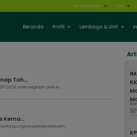
Kemahasiswaan
SPMI
Beranda
Profil
Lembaga & Unit
I
Art
IM
nap Tah...
KK
-2026, maka kegiatan perkulil...
Ma
Ma
Ban
Kot
Sel,
s Kema...
erlangsungnya periode perkuliah...
KP