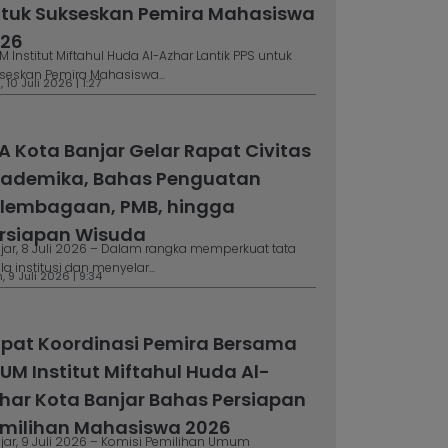
tuk Sukseskan Pemira Mahasiswa
26
M Institut Miftahul Huda Al-Azhar Lantik PPS untuk
seskan Pemira Mahasiswa...
 10 Juli 2026 | 1:27
A Kota Banjar Gelar Rapat Civitas
ademika, Bahas Penguatan
lembagaan, PMB, hingga
rsiapan Wisuda
jar, 8 Juli 2026 – Dalam rangka memperkuat tata
la institusi dan menyelar...
 9 Juli 2026 | 9:34
pat Koordinasi Pemira Bersama
UM Institut Miftahul Huda Al-
har Kota Banjar Bahas Persiapan
milihan Mahasiswa 2026
jar, 9 Juli 2026 – Komisi Pemilihan Umum