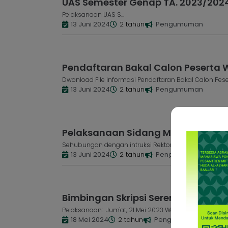
UAS Semester Genap TA. 2023/202
Pelaksanaan UAS S...
13 Juni 2024
2 tahun
Pengumuman
Pendaftaran Bakal Calon Peserta W
Dwonload File informasi Pendaftaran Bakal Calon Peser
13 Juni 2024
2 tahun
Pengumuman
Pelaksanaan Sidang Munaqosah TA
Sehubungan dengan intruksi Rektor tentang Sidang M
13 Juni 2024
2 tahun
Pengumuman
Bimbingan Skripsi Serentak Th. Akad
Pelaksanaan: Jum'at, 21 Mei 2023 Waktu: 08.00 s.d 09.
18 Mei 2024
2 tahun
Pengumuman