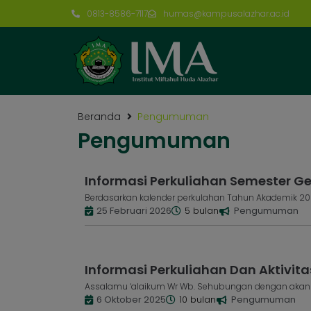
0813-8586-7117
humas@kampusalazhar.ac.id
Beranda
Pengumuman
Pengumuman
Informasi Perkuliahan Semester Ge
Berdasarkan kalender perkulahan Tahun Akademik 2025
25 Februari 2026
5 bulan
Pengumuman
Informasi Perkuliahan Dan Aktivita
Assalamu ‘alaikum Wr Wb. Sehubungan dengan akan b
6 Oktober 2025
10 bulan
Pengumuman