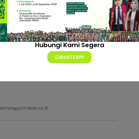
Bimbing...
hun 2023/2024 kami informasi...
Hubungi Kami Segera
WHATSAPP
enap T...
 2023/2024 Pelaksanaan UTS Se...
 tanggal 13 Maret s.d. 15...