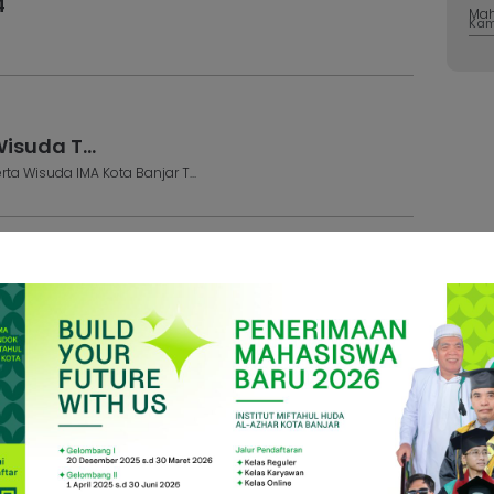
4
Mah
Kam,
isuda T...
ta Wisuda IMA Kota Banjar T...
 2023/202...
unaqosah yang akan dilaksanaka...
emik ...
00 WIB Tempat: Kampus IMA ...