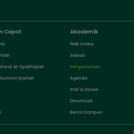
n Cepat
Akademik
PAI
PMB Online
 PGMI
Siakad
 Ahwal Al-Syakhsiyah
Pengumuman
Ekonomi Syariah
Agenda
Staf & Dosen
Dwonload
i
Berita Kampus