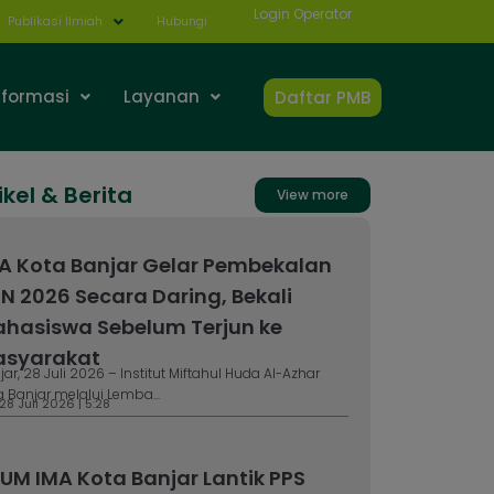
Login Operator
Publikasi Ilmiah
Hubungi
nformasi
Layanan
Daftar PMB
ikel & Berita
View more
A Kota Banjar Gelar Pembekalan
N 2026 Secara Daring, Bekali
hasiswa Sebelum Terjun ke
syarakat
jar, 28 Juli 2026 – Institut Miftahul Huda Al-Azhar
a Banjar melalui Lemba...
 28 Juli 2026 | 5:28
UM IMA Kota Banjar Lantik PPS