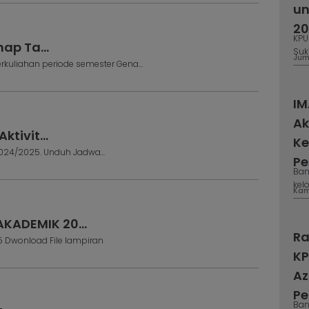
un
20
KPU
ap Ta...
Suk
Jum,
kuliahan periode semester Gena...
IM
Ak
tivit...
Ke
024/2025. Unduh Jadwa...
Pe
n
Ban
kelo
Kam,
ADEMIK 20...
Ra
 Dwonload File lampiran
KP
Az
Pe
Ban