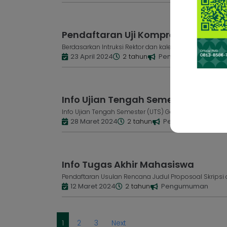
Pendaftaran Uji Komprehensif Dan 
Berdasarkan Intruksi Rektor dan kalender Akademik Ta
23 April 2024
2 tahun
Pengumuman
Info Ujian Tengah Semester (UTS) G
Info Ujian Tengah Semester (UTS) Genap TH. Akademik
28 Maret 2024
2 tahun
Pengumuman
Info Tugas Akhir Mahasiswa
Pendaftaran Usulan Rencana Judul Proposoal Skripsi dari
12 Maret 2024
2 tahun
Pengumuman
1
2
3
Next